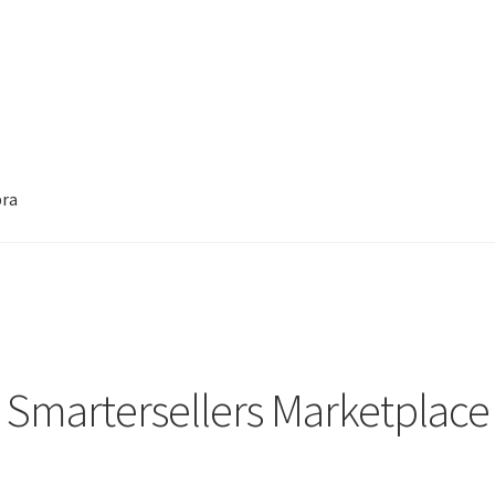
pra
nosotros el potencial de la IA y la optimización del puesto de tra
stros
Smarter Sellers
Smarter Technology for all
nex – Lenovo
Smartersellers Marketplace