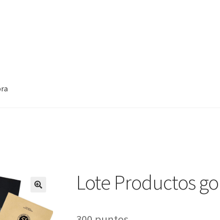
pra
nosotros el potencial de la IA y la optimización del puesto de tra
stros
Smarter Sellers
Smarter Technology for all
nex – Lenovo
Lote Productos g
300
puntos