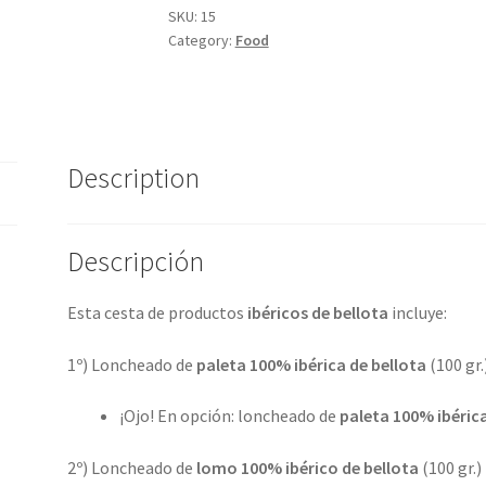
quantity
SKU:
15
Category:
Food
Description
Descripción
Esta cesta de productos
ibéricos de bellota
incluye:
1º) Loncheado de
paleta 100% ibérica de bellota
(100 gr.
¡Ojo! En opción: loncheado de
paleta 100% ibérica
2º) Loncheado de
lomo 100% ibérico de bellota
(100 gr.)