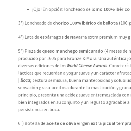
¡Ojo! En opción: loncheado de
lomo 100% ibérico 
3º) Loncheado de
chorizo 100% ibérico de bellota
(100 gr
4º) Lata de
espárragos de Navarra
extra premium muy grue
5º) Pieza de
queso manchego semicurado
(4 meses de 
producido por 1605 para Bronze & Mora. Una auténtica j
diversas ediciones de los
World Cheese Awards
.
Caracterís
lácticas que recuerdan a yogur suave y un carácter afruta
|
Boca
;
textura semidura, buena mantecosidad y solubilida
sensación grasa-aceitosa durante la masticación y granul
principio, presenta una acidez suave entremezclada con
bien integrados en su conjunto y un regusto agradable a
persistencia en boca.
6º) Botella de
aceite de oliva virgen extra picual tempr