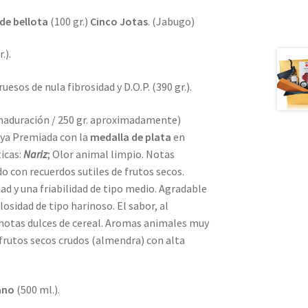
de bellota
(100 gr.)
Cinco Jotas
. (Jabugo)
.).
sos de nula fibrosidad y D.O.P. (390 gr.).
maduración / 250 gr. aproximadamente)
oya Premiada con la
medalla de plata
en
ticas:
Nariz
; Olor animal limpio. Notas
do con recuerdos sutiles de frutos secos.
d y una friabilidad de tipo medio. Agradable
osidad de tipo harinoso. El sabor, al
 notas dulces de cereal. Aromas animales muy
 frutos secos crudos (almendra) con alta
ano
(500 ml.).